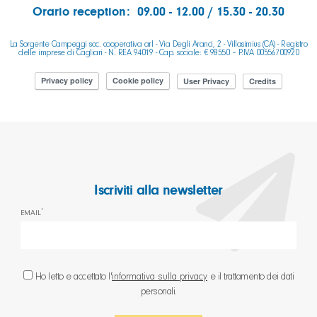
Orario reception: 09.00 - 12.00 / 15.30 - 20.30
La Sorgente Campeggi soc. cooperativa arl - Via Degli Aranci, 2 - Villasimius (CA) - Registro
delle imprese di Cagliari - N. REA 94019 - Cap. sociale: € 98550 – P.IVA 00556700920
Privacy policy
Cookie policy
User Privacy
Credits
Iscriviti alla newsletter
*
EMAIL
Ho letto e accettato l'
informativa sulla privacy
e il trattamento dei dati
personali.