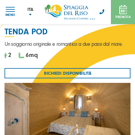
ITA
MENU
PRENOTA
ITA
ENG
TENDA POD
FRA
DEU
Un soggiorno originale e romantico a due passi dal mare.
2
6
mq
RICHIEDI DISPONIBILITÀ