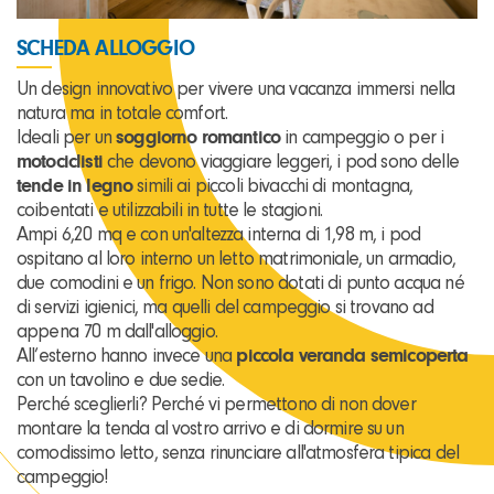
SCHEDA ALLOGGIO
Un design innovativo per vivere una vacanza immersi nella
natura ma in totale comfort.
Ideali per un
soggiorno romantico
in campeggio o per i
motociclisti
che devono viaggiare leggeri, i pod sono delle
tende in legno
simili ai piccoli bivacchi di montagna,
coibentati e utilizzabili in tutte le stagioni.
Ampi 6,20 mq e con un'altezza interna di 1,98 m, i pod
ospitano al loro interno un letto matrimoniale, un armadio,
due comodini e un frigo. Non sono dotati di punto acqua né
di servizi igienici, ma quelli del campeggio si trovano ad
appena 70 m dall'alloggio.
All’esterno hanno invece una
piccola veranda semicoperta
con un tavolino e due sedie.
Perché sceglierli? Perché vi permettono di non dover
montare la tenda al vostro arrivo e di dormire su un
comodissimo letto, senza rinunciare all'atmosfera tipica del
campeggio!