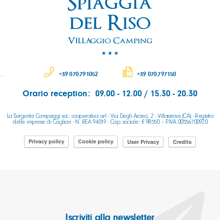
+39 070.791052
+39 070.797150
Orario reception: 09.00 - 12.00 / 15.30 - 20.30
La Sorgente Campeggi soc. cooperativa arl - Via Degli Aranci, 2 - Villasimius (CA) - Registro
delle imprese di Cagliari - N. REA 94019 - Cap. sociale: € 98550 – P.IVA 00556700920
Privacy policy
Cookie policy
User Privacy
Credits
Iscriviti alla newsletter