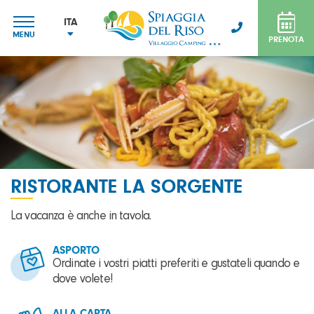
ITA
MENU
PRENOTA
ITA
ENG
FRA
DEU
RISTORANTE LA SORGENTE
La vacanza è anche in tavola.
ASPORTO
Ordinate i vostri piatti preferiti e gustateli quando e
dove volete!