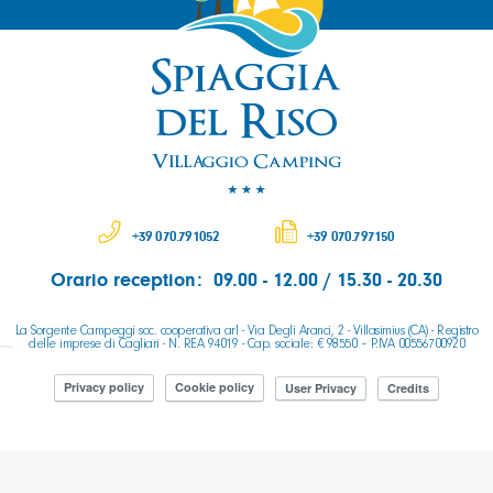
+39 070.791052
+39 070.797150
Orario reception: 09.00 - 12.00 / 15.30 - 20.30
La Sorgente Campeggi soc. cooperativa arl - Via Degli Aranci, 2 - Villasimius (CA) - Registro
delle imprese di Cagliari - N. REA 94019 - Cap. sociale: € 98550 – P.IVA 00556700920
Privacy policy
Cookie policy
User Privacy
Credits