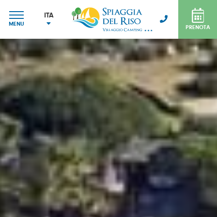
ITA
MENU
PRENOTA
ITA
ENG
FRA
DEU