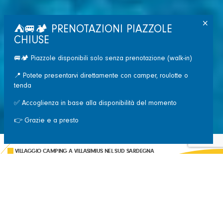
⛺🚐🏕️ PRENOTAZIONI PIAZZOLE
CHIUSE
🚐🏕️ Piazzole disponibili solo senza prenotazione (walk-in)
UN VILLAGGIO CAMPING
📍 Potete presentarvi direttamente con camper, roulotte o
SUL MARE
tenda
✅ Accoglienza in base alla disponibilità del momento
👉 Grazie e a presto
VILLAGGIO CAMPING A VILLASIMIUS NEL SUD SARDEGNA
VILLAGGIO CAMPING SPIAGGIA
DEL RISO
Una spiaggia con acque caraibiche e 60 mila mq di pineta: