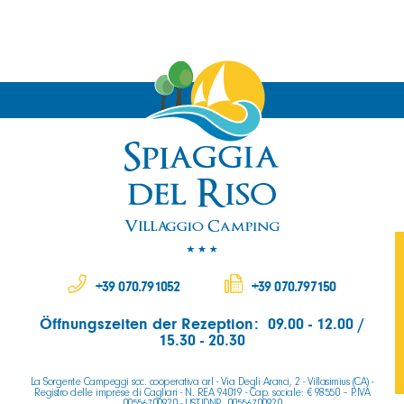
+39 070.791052
+39 070.797150
Öffnungszeiten der Rezeption: 09.00 - 12.00 /
15.30 - 20.30
La Sorgente Campeggi soc. cooperativa arl - Via Degli Aranci, 2 - Villasimius (CA) -
Registro delle imprese di Cagliari - N. REA 94019 - Cap. sociale: € 98550 – P.IVA