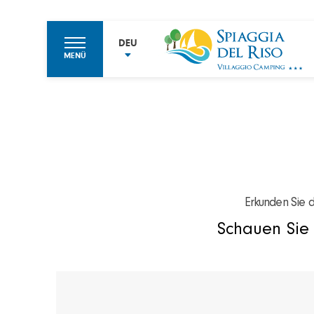
DEU
MENÜ
ITA
ENG
FRA
DEU
Erkunden Sie d
Schauen Sie 