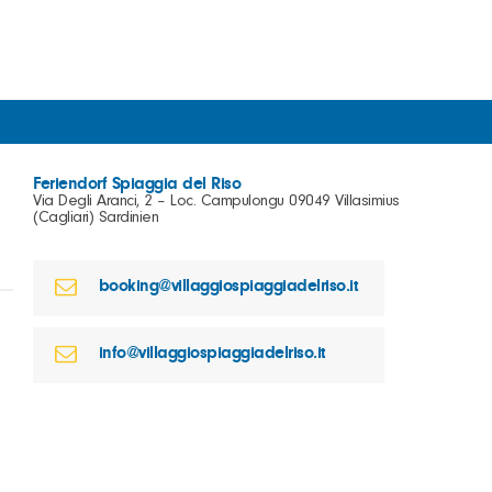
Feriendorf Spiaggia del Riso
Via Degli Aranci, 2 – Loc. Campulongu 09049 Villasimius
(Cagliari) Sardinien
booking@villaggiospiaggiadelriso.it
info@villaggiospiaggiadelriso.it