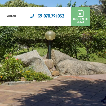
+39 070.791052
Fähren
BUCHEN SIE
JETZT