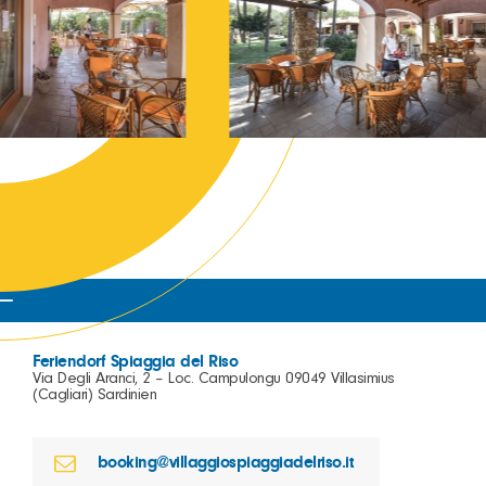
Feriendorf Spiaggia del Riso
Via Degli Aranci, 2 – Loc. Campulongu 09049 Villasimius
(Cagliari) Sardinien
booking@villaggiospiaggiadelriso.it