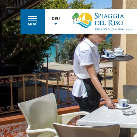
DEU
MENÜ
ITA
ENG
FRA
DEU